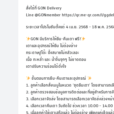
สั่งได้ที่ GON Delivery
Line @GONmember https://qr.me-qr.com/l/ggdel
ระยะเวลาโปรโมชันตั้งแต่ 4 เม.ย. 2568 – 18 พ.ค. 256
GON มีบริการให้ยืม-คืนเตา ฟรี!
เตาและอุปกรณ์ให้ยืม ไม่ต้องล้าง
กระดาษปูโต๊ะ ปิ้งสบายไม่กลัวเลอะ
เนื้อ กะหล่ำ และ น้ำจิ้มจุกๆ ไม่ขาดตอน
เตาปรับความร้อนได้ดั่งใจ
ขั้นตอนการยืม-คืนเตาและอุปกรณ์
1. ลูกค้าเลือกสั่งเมนูในหมวด ‘ชุดยืมเตา’ โดยสามารถเลือก 
2. ลูกค้าตรวจสอบข้อมูลการติดต่อและที่อยู่สำหรับการจั
3. เลือกเวลาจัดส่ง โดยสามารถเลือกเวลาจัดส่งล่วงหน้า
4. เลือกเวลาคืนเตา วันถัดไป ช่วงเวลา 10.00 – 14.00
5. เมื่อลูกค้าใช้เตาเสร็จแล้ว ไม่ต้องล้าง เพียงแค่เช็ดแล้ว