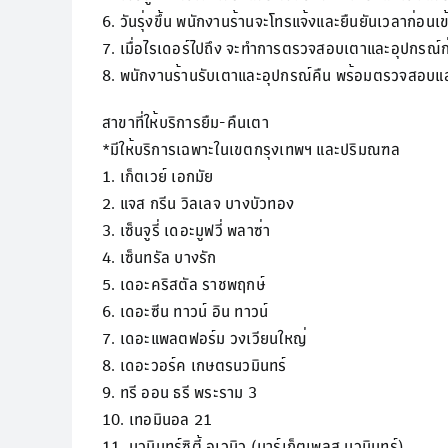
6. วันรุ่งขึ้น พนักงานร้านจะโทรแจ้งและยืนยันเวลาก่อน
7. เมื่อไรเดอร์ไปถึง จะทำการตรวจสอบเตาและอุปกรณ์ก
8. พนักงานร้านรับเตาและอุปกรณ์คืน พร้อมตรวจสอบ
สาขาที่ให้บริการยืม-คืนเตา
*มีให้บริการเฉพาะในเขตกรุงเทพฯ และปริมณฑล
1. เก็ตเวย์ เอกมัย
2. แจส กรีน วิลเลจ บางบัวทอง
3. เซ็นจูรี่ เดอะมูฟวี่ พลาซ่า
4. เซ็นทรัล บางรัก
5. เดอะคริสตัล ราชพฤกษ์
6. เดอะซีน ทาวน์ อิน ทาวน์
7. เดอะแพลตฟอร์ม วงเวียนใหญ่
8. เดอะวอร์ค เกษตรนวมินทร์
9. ทรี ออน ธรี พระราม 3
10. เทอมินอล 21
11. นวมินทร์ซิตี้ อเวนิว (มาร์เก็ตเพลส นวมินทร์)