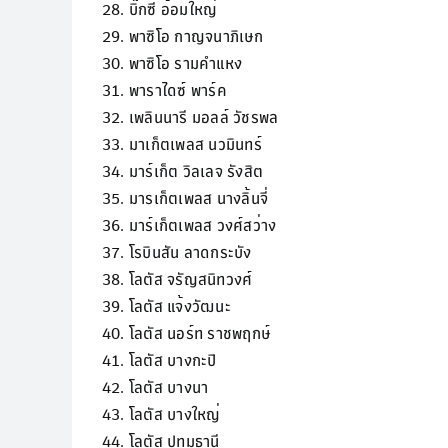
28. บิ๊กซี อ้อมใหญ่
29. พาซิโอ กาญจนาภิเษก
30. พาซิโอ รามคำแหง
31. พาราไดซ์ พาร์ค
32. เพลินนารี มอลล์ วัชรพล
33. มาเก็ตเพลส นวมินทร์
34. มาร์เก็ต วิลเลจ รังสิต
35. มารเก็ตเพลส นางลิ้นจี่
36. มาร์เก็ตเพลส วงศ์สว่าง
37. โรบินสัน ลาดกระบัง
38. โลตัส จรัญสนิทวงศ์
39. โลตัส แจ้งวัฒนะ
40. โลตัส นอร์ท ราชพฤกษ์
41. โลตัส บางกะปิ
42. โลตัส บางนา
43. โลตัส บางใหญ่
44. โลตัส ปทุมธานี