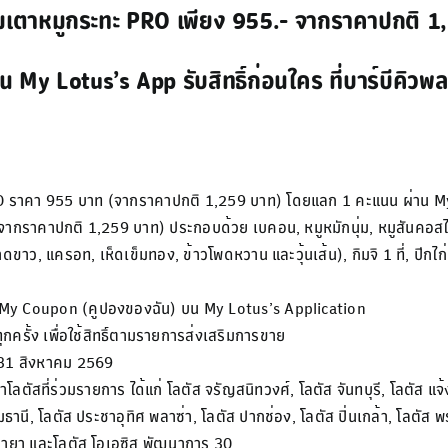
็มเตาหมูกระทะ PRO เพียง 955.- จากราคาปกติ 1
 My Lotus’s App รับสิทธิ์ก่อนใคร ที่บาร์บีคิว
RO ราคา 955 บาท (จากราคาปกติ 1,259 บาท) โดยแลก 1 คะแนน ผ่าน My 
ราคาปกติ 1,259 บาท) ประกอบด้วย เบคอน, หมูหมักนุ่ม, หมูสันคอสไลซ์, ห
ดขาว, แครอท, เห็ดเข็มทอง, ข้าวโพดหวาน และวุ้นเส้น), กิมจิ 1 ที่, ปีกไก่ทอ
น้า My Coupon (คูปองของฉัน) บน My Lotus’s Application
รั้ง เพื่อใช้สิทธิ์ตามรายการส่งเสริมการขาย
 – 31 สิงหาคม 2569
ลตัสที่ร่วมรายการ ได้แก่ โลตัส จรัญสนิทวงศ์, โลตัส จันทบุรี, โลตัส แ
ธานี, โลตัส ประชาอุทิศ พลาซ่า, โลตัส ปากช่อง, โลตัส ปิ่นเกล้า, โลตัส พร
ศาลายา และโลตัส โอเอซิส พัฒนาการ 30