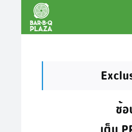
Skip
to
content
Exclus
ช้อ
เต็ม P