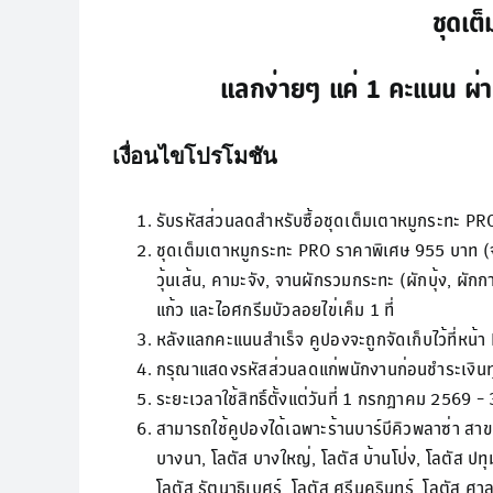
ชุดเต
แลกง่ายๆ แค่ 1 คะแนน ผ่าน
เงื่อนไขโปรโมชัน
รับรหัสส่วนลดสำหรับซื้อชุดเต็มเตาหมูกระทะ P
ชุดเต็มเตาหมูกระทะ PRO ราคาพิเศษ 955 บาท (จาก
วุ้นเส้น, คามะจัง, จานผักรวมกระทะ (ผักบุ้ง, ผักกา
แก้ว และไอศกรีมบัวลอยไข่เค็ม 1 ที่
หลังแลกคะแนนสำเร็จ คูปองจะถูกจัดเก็บไว้ที่ห
กรุณาแสดงรหัสส่วนลดแก่พนักงานก่อนชำระเงินทุกค
ระยะเวลาใช้สิทธิ์ตั้งแต่วันที่ 1 กรกฎาคม 2569
สามารถใช้คูปองได้เฉพาะร้านบาร์บีคิวพลาซ่า สาขาโ
บางนา, โลตัส บางใหญ่, โลตัส บ้านโป่ง, โลตัส ปทุม
โลตัส รัตนาธิเบศร์, โลตัส ศรีนครินทร์, โลตัส 