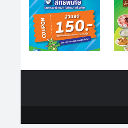
รค้ารับ
ลด 150
ฮีลใจหลังช้อป ด้วย
อดใช้จ่าย
เต็มเตาหมูกระทะ
0 บาทต่อ
็จ