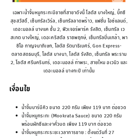
เฉพาะน้ำจิ้มหมูกระทะมีขายที่สาขาดังนี้ โลตัส บางใหญ่, บิ๊กซี
สุขสวัสดิ์, เซ็นทรัลเวิร์ล, เซ็นทรัลลาดพร้าว, แฟชั่น ไอซ์แลนด์,
เดอะมอลล์ บางแค ชั้น 2, ฟิวเจอร์พาร์ค รังสิต, เซ็นทรัล เว
สเกต บางใหญ่, เดอะคริสตัล ราชพฤกษ์, เซ็นทรัลปิ่นเกล้า, พา
ซิโอ กาญจนาภิเษก, โลตัส รัตนาธิเบศร์, Gon Express-
ตลาดสดธนบุรี, โลตัส บางนา, โลตัส รังสิต, เซ็นทรัล พระราม
2, โลตัส ศรีนครินทร์, เดอะมอลล์ ท่าพระ, สายไหม อเวนิว และ
เดอะมอลล์ บางกะปิ เท่านั้น
เงื่อนไข
น้ำจิ้มบาร์บีคิว ขนาด 220 กรัม เพียง 119 บาท ต่อขวด
น้ำจิ้มหมูกระทะ (Mookrata Sauce) ขนาด 220 กรัม
พร้อมผักชีและงาคั่วบด เพียง 119 บาท ต่อขวด
น้ำจิ้มหมูกระทะระยะเวลาการขาย : ตั้งแต่วันที่ 27