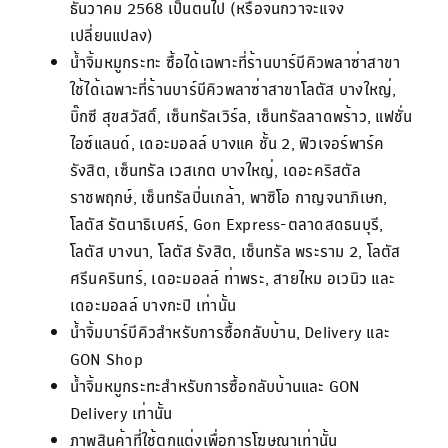
ธันวาคม 2568 เป็นต้นไป (หรือจนกว่าจะแจ้ง
เปลี่ยนแปลง)
น้ำจิ้มหมูกระทะ ซื้อได้เฉพาะที่ร้านบาร์บีคิวพลาซ่าสาขา
ใช้ได้เฉพาะที่ร้านบาร์บีคิวพลาซ่าสาขาโลตัส บางใหญ่,
บิ๊กซี สุขสวัสดิ์, เซ็นทรัลเวิร์ล, เซ็นทรัลลาดพร้าว, แฟชั่น
ไอซ์แลนด์, เดอะมอลล์ บางแค ชั้น 2, ฟิวเจอร์พาร์ค
รังสิต, เซ็นทรัล เวสเกต บางใหญ่, เดอะคริสตัล
ราชพฤกษ์, เซ็นทรัลปิ่นเกล้า, พาซิโอ กาญจนาภิเษก,
โลตัส รัตนาธิเบศร์, Gon Express-ตลาดสดธนบุรี,
โลตัส บางนา, โลตัส รังสิต, เซ็นทรัล พระราม 2, โลตัส
ศรีนครินทร์, เดอะมอลล์ ท่าพระ, สายไหม อเวนิว และ
เดอะมอลล์ บางกะปิ เท่านั้น
น้ำจิ้มบาร์บีคิวสำหรับการซื้อกลับบ้าน, Delivery และ
GON Shop
น้ำจิ้มหมูกระทะสำหรับการซื้อกลับบ้านและ GON
Delivery เท่านั้น
ภาพสินค้าที่ใช้ตกแต่งเพื่อการโฆษณาเท่านั้น