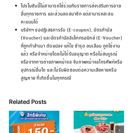
โปรโมชันนี้ไม่สามารถใช้ร่วมกับรายการส่งเสริมการขาย
อื่นทุกรายการ และส่วนลดสมาชิก แต่สามารถสะสม
คะแนนได้
บริษัทฯ ขอปฏิเสธการรับ (E-coupon), บัตรกำนัล
(Voucher) และบัตรกำนัลอิเล็กทรอนิกส์ (E-Voucher)
ที่ถูกทำสำเนา ดัดแปลง แก้ไข ชำรุด ลบเลือน ถูกใช้งาน
แล้ว หรือจำหน่ายโดยไม่ได้รับอนุญาต หรือไม่สมบูรณ์
หรือจากการถ่ายภาพหน้าจอ จับภาพหน้าจอโทรศัพท์หรือ
อุปกรณ์อื่นใด และไม่รับผิดชอบต่อความเสียหายหรือ
สูญหาย ที่เกิดขึ้นในทุกกรณี
Related Posts
เต็มเตาหมู
บ
กระทะ PRO
ด
ฮีลใจหลังช้อป
เพียง 955