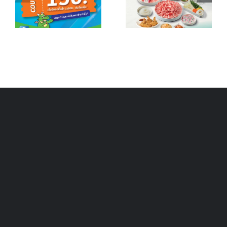
อ
ด้วยเต็มเตา
บาท จากราคา
ย
หมูกระทะ
ปกติ 1,259
0
บาท
็จ