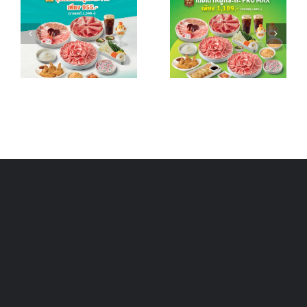
ฮีลใจหลังช้อป
จริงจัง เพื่อคน
ด้วยเต็มเตา
รักเนื้อ
า
หมูกระทะ