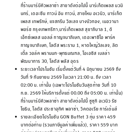
ที่ร้านบาร์บีคิวพลาซ่า สาขาดังต่อไปนี้ มาร์เก็ตเพลส นวมิ
นทร์, เดอะซีน ทาวน์ อิน ทาวน์, สายไหม อเวนิว, มาร์เก็ต
เพลส เทพรักษ์, แจสกรีน วิลเลจ บางบัวทอง, เนอวานา
พอร์ช กรุงเทพกรีฑา,มาร์เก็ตเพลส สุขาภิบาล 1, ดิ
เอ็กซ์เพลส มอลล์ กาญจนาภิเษก, เดอะพาซิโอ พาร์ค
กาญจนาภิเษก, โลตัส พระราม 1, หาดใหญ่วิลเลจ, ลิต
เติ้ล วอล์ค พรานนก-พุทธมณฑล, โอเอซิส เบลล่า
พัฒนาการ 30, โลตัส พลัส อุดร
ระยะเวลาโปรโมชัน เริ่มตั้งแต่วันที่ 4 มิถุนายน 2569 ถึง
วันที่ 9 กันยายน 2569 ในเวลา 21:00 น. ถึง เวลา
02:00 น. เท่านั้น (เฉพาะโปรโมชันวันสุดท้าย วันที่ 10
ก.ย. 2569 ให้บริการตั้งแต่ 00.00 ถึง 05:00 น. เท่านั้น)
ที่ร้านบาร์บีคิวพลาซ่า สาขาดังต่อไปนี้ ซูซุกิ อเวนิว รัช
โยธิน, โลตัส ประชาอุทิศ พลาซ่า, วิคตอเรีย การ์เด้นส์
รายละเอียดโปรโมชัน GON Buffet 3 ทุ่ม ราคา 459
บาทต่อท่าน (รวมภาษีมูลค่าเพิ่มแล้ว), ราคา 559 บาท