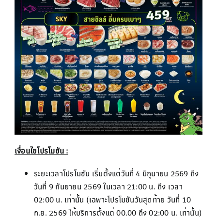
เงื่อนไขโปรโมชัน :
ระยะเวลาโปรโมชัน เริ่มตั้งแต่วันที่ 4 มิถุนายน 2569 ถึง
วันที่ 9 กันยายน 2569 ในเวลา 21:00 น. ถึง เวลา
02:00 น. เท่านั้น (เฉพาะโปรโมชันวันสุดท้าย วันที่ 10
ก.ย. 2569 ให้บริการตั้งแต่ 00.00 ถึง 02:00 น. เท่านั้น)