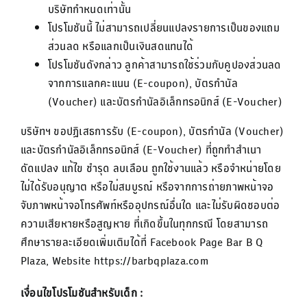
บริษัทกำหนดเท่านั้น
โปรโมชันนี้ ไม่สามารถเปลี่ยนแปลงรายการเป็นของแถม
ส่วนลด หรือแลกเป็นเงินสดแทนได้
โปรโมชันดังกล่าว ลูกค้าสามารถใช้ร่วมกับคูปองส่วนลด
จากการแลกคะแนน (E-coupon), บัตรกำนัล
(Voucher) และบัตรกำนัลอิเล็กทรอนิกส์ (E-Voucher)
บริษัทฯ ขอปฏิเสธการรับ (E-coupon), บัตรกำนัล (Voucher)
และบัตรกำนัลอิเล็กทรอนิกส์ (E-Voucher) ที่ถูกทำสำเนา
ดัดแปลง แก้ไข ชำรุด ลบเลือน ถูกใช้งานแล้ว หรือจำหน่ายโดย
ไม่ได้รับอนุญาต หรือไม่สมบูรณ์ หรือจากการถ่ายภาพหน้าจอ
จับภาพหน้าจอโทรศัพท์หรืออุปกรณ์อื่นใด และไม่รับผิดชอบต่อ
ความเสียหายหรือสูญหาย ที่เกิดขึ้นในทุกกรณี โดยสามารถ
ศึกษารายละเอียดเพิ่มเติมได้ที่ Facebook Page Bar B Q
Plaza, Website
https://barbqplaza.com
เงื่อนไขโปรโมชันสำหรับเด็ก :