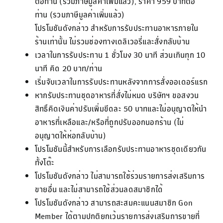
ต่อท่าน (รวมภาษีมูลค่าเพิ่มแล้ว), ราคา 959 บาทต่อ
ท่าน (รวมภาษีมูลค่าเพิ่มแล้ว)
โปรโมชันดังกล่าว สำหรับการรับประทานอาหารภายใน
ร้านเท่านั้น ไม่รวมช่องทางเดลิเวอรี่และสั่งกลับบ้าน
เวลาในการรับประทาน 1 ชั่วโมง 30 นาที ส่วนเกินทุก 10
นาที คิด 20 บาท/ท่าน
เริ่มจับเวลาในการรับประทานหลังจากการสั่งออเดอร์แรก
หากรับประทานชุดอาหารที่สั่งไม่หมด บริษัทฯ ขอสงวน
สิทธิ์คิดเงินค่าปรับเพิ่มขีดละ 50 บาทและไม่อนุญาตให้นำ
อาหารที่เหลือและ/หรือที่ถูกปรับออกนอกร้าน (ไม่
อนุญาตให้ห่อกลับบ้าน)
โปรโมชันนี้สำหรับการเลือกรับประทานอาหารชุดเดียวกัน
ทั้งโต๊ะ
โปรโมชันดังกล่าว ไม่สามารถใช้ร่วมรายการส่งเสริมการ
ขายอื่น และไม่สามารถใช้ส่วนลดสมาชิกได้
โปรโมชันดังกล่าว สามารถสะสมคะแนนสมาชิก Gon
Member ได้ตามปกติยกเว้นรายการส่งเสริมการขายที่