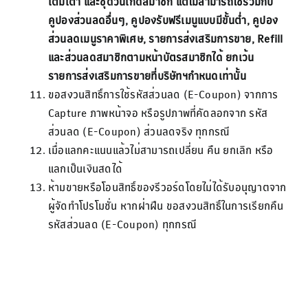
เต็มเตา และชุดวันเกิดสมาชิก แต่ไม่สามารถใช้ร่วมกับ
คูปองส่วนลดอื่นๆ, คูปองรับฟรีเมนูแบบมีขั้นต่ำ, คูปอง
ส่วนลดเมนูราคาพิเศษ, รายการส่งเสริมการขาย, Refill
และส่วนลดสมาชิกตามหน้าบัตรสมาชิกได้ ยกเว้น
รายการส่งเสริมการขายที่บริษัทฯกำหนดเท่านั้น
ขอสงวนสิทธิ์การใช้รหัสส่วนลด (E-Coupon) จากการ
Capture ภาพหน้าจอ หรือรูปภาพที่คัดลอกจาก รหัส
ส่วนลด (E-Coupon) ส่วนลดจริง ทุกกรณี
เมื่อแลกคะแนนแล้วไม่สามารถเปลี่ยน คืน ยกเลิก หรือ
แลกเป็นเงินสดได้
ห้ามขายหรือโอนสิทธิ์ของรีวอร์ดโดยไม่ได้รับอนุุญาตจาก
ผู้จัดทำโปรโมชั่น หากฝ่าฝืน ขอสงวนสิทธิ์ในการเรียกคืน
รหัสส่วนลด (E-Coupon) ทุกกรณี