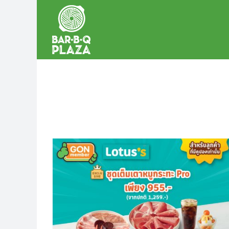
Skip
to
content
 เพียง
ฮีลใจหลังช้อป ด้วยเต็มเตาหม