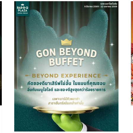
GON Buffet ยกทัพตัวท็อป
Promotion